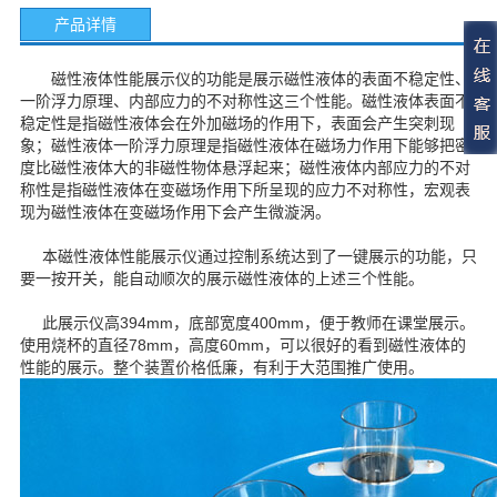
产品详情
磁性液体性能展示仪的功能是展示磁性液体的表面不稳定性、
一阶浮力原理、内部应力的不对称性这三个性能。磁性液体表面不
稳定性是指磁性液体会在外加磁场的作用下，表面会产生突刺现
象；磁性液体一阶浮力原理是指磁性液体在磁场力作用下能够把密
度比磁性液体大的非磁性物体悬浮起来；磁性液体内部应力的不对
称性是指磁性液体在变磁场作用下所呈现的应力不对称性，宏观表
现为磁性液体在变磁场作用下会产生微漩涡。
本磁性液体性能展示仪通过控制系统达到了一键展示的功能，只
要一按开关，能自动顺次的展示磁性液体的上述三个性能。
此展示仪高394mm，底部宽度400mm，便于教师在课堂展示。
使用烧杯的直径78mm，高度60mm，可以很好的看到磁性液体的
性能的展示。整个装置价格低廉，有利于大范围推广使用。