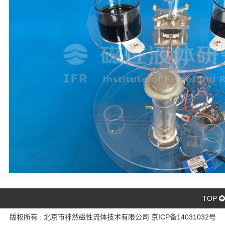
TOP
版权所有 : 北京市神然磁性流体技术有限公司 京ICP备14031032号