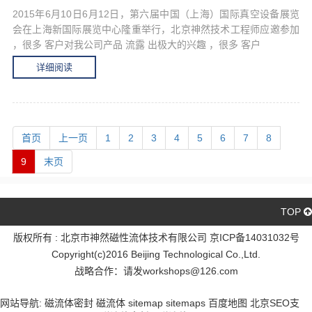
2015年6月10日6月12日，第六届中国（上海）国际真空设备展览
会在上海新国际展览中心隆重举行，北京神然技术工程师应邀参加
，很多 客户对我公司产品 流露 出极大的兴趣 ，很多 客户
详细阅读
首页
上一页
1
2
3
4
5
6
7
8
9
末页
TOP
版权所有 : 北京市神然磁性流体技术有限公司 京ICP备14031032号
Copyright(c)2016 Beijing Technological Co.,Ltd.
战略合作：请发workshops@126.com
京ICP备14031032号
网站导航:
磁流体密封
磁流体
sitemap
sitemaps
百度地图
北京SEO
支