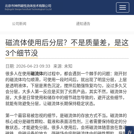
切
换
导
公司新闻
通知通告
航
磁流体使用后分层？不是质量差，是这
3个细节没
日期: 2026-04-23 09:33
来源: 未知
很多人在使用
磁流体
的过程中，都会遇到一个棘手的问题：刚开封
的磁流体均匀顺滑，可使用一段时间后，就出现了明显分层，上层
是透明液体，下层是黑色沉淀，搅拌后勉强恢复均匀，没过多久又
会分层，大多人第一反应是买到了劣质产品，其实不然，磁流体分
层，大多是日常使用和储存中的细节疏忽导致的，避开这些细节，
就能有效避免分层，让磁流体长期保持稳定状态。
第一个最容易被忽视的细节，是磁流体的存放方式不当。磁流体的
核心成分是磁性颗粒、载液和表面活性剂，三者需要保持稳定的分
散状态，才能避免分层。很多人使用后，会将磁流体随意放在靠近
磁铁、电磁设备的地方，强磁场会吸附磁流体中的磁性颗粒，导致