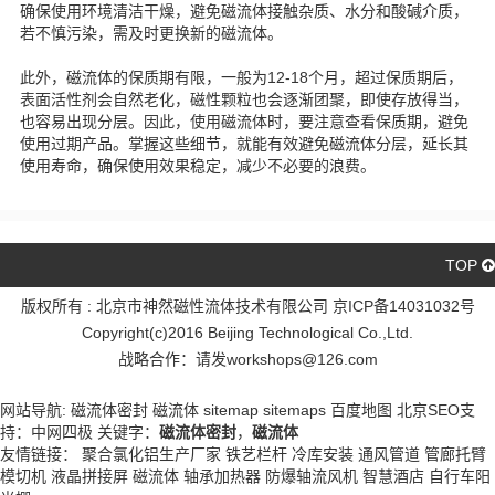
确保使用环境清洁干燥，避免磁流体接触杂质、水分和酸碱介质，
若不慎污染，需及时更换新的磁流体。
此外，磁流体的保质期有限，一般为12-18个月，超过保质期后，
表面活性剂会自然老化，磁性颗粒也会逐渐团聚，即使存放得当，
也容易出现分层。因此，使用磁流体时，要注意查看保质期，避免
使用过期产品。掌握这些细节，就能有效避免磁流体分层，延长其
使用寿命，确保使用效果稳定，减少不必要的浪费。
TOP
版权所有 : 北京市神然磁性流体技术有限公司 京ICP备14031032号
Copyright(c)2016 Beijing Technological Co.,Ltd.
战略合作：请发workshops@126.com
京ICP备14031032号
网站导航:
磁流体密封
磁流体
sitemap
sitemaps
百度地图
北京SEO
支
持：
中网四极
关键字：
磁流体密封
，
磁流体
友情链接：
聚合氯化铝生产厂家
铁艺栏杆
冷库安装
通风管道
管廊托臂
模切机
液晶拼接屏
磁流体
轴承加热器
防爆轴流风机
智慧酒店
自行车阳