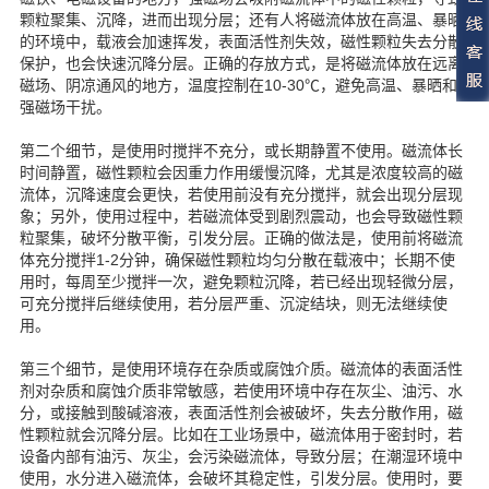
颗粒聚集、沉降，进而出现分层；还有人将磁流体放在高温、暴晒
的环境中，载液会加速挥发，表面活性剂失效，磁性颗粒失去分散
保护，也会快速沉降分层。正确的存放方式，是将磁流体放在远离
磁场、阴凉通风的地方，温度控制在10-30℃，避免高温、暴晒和
强磁场干扰。
第二个细节，是使用时搅拌不充分，或长期静置不使用。磁流体长
时间静置，磁性颗粒会因重力作用缓慢沉降，尤其是浓度较高的磁
流体，沉降速度会更快，若使用前没有充分搅拌，就会出现分层现
象；另外，使用过程中，若磁流体受到剧烈震动，也会导致磁性颗
粒聚集，破坏分散平衡，引发分层。正确的做法是，使用前将磁流
体充分搅拌1-2分钟，确保磁性颗粒均匀分散在载液中；长期不使
用时，每周至少搅拌一次，避免颗粒沉降，若已经出现轻微分层，
可充分搅拌后继续使用，若分层严重、沉淀结块，则无法继续使
用。
第三个细节，是使用环境存在杂质或腐蚀介质。磁流体的表面活性
剂对杂质和腐蚀介质非常敏感，若使用环境中存在灰尘、油污、水
分，或接触到酸碱溶液，表面活性剂会被破坏，失去分散作用，磁
性颗粒就会沉降分层。比如在工业场景中，磁流体用于密封时，若
设备内部有油污、灰尘，会污染磁流体，导致分层；在潮湿环境中
使用，水分进入磁流体，会破坏其稳定性，引发分层。使用时，要